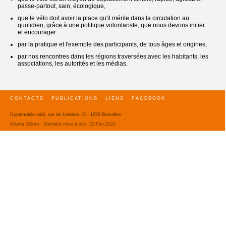
passe-partout, sain, écologique,
que le vélo doit avoir la place qu'il mérite dans la circulation au
quotidien, grâce à une politique volontariste, que nous devons initier
et encourager.
par la pratique et l'exemple des participants, de tous âges et origines,
par nos rencontres dans les régions traversées avec les habitants, les
associations, les autorités et les médias.
CONTACTS
PUBLICATIONS
LIENS
FACEBOOK
Dynamobile asbl, rue de Londres 15 - 1050 Bruxelles
©Anne Gilbert - Dernière mise à jour:
20-Fév-2020