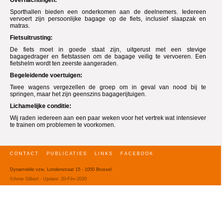
Sporthallen bieden een onderkomen aan de deelnemers. Iedereen
vervoert zijn persoonlijke bagage op de fiets, inclusief slaapzak en
matras.
Fietsuitrusting:
De fiets moet in goede staat zijn, uitgerust met een stevige
bagagedrager en fietstassen om de bagage veilig te vervoeren. Een
fietshelm wordt ten zeerste aangeraden.
Begeleidende voertuigen:
Twee wagens vergezellen de groep om in geval van nood bij te
springen, maar het zijn geenszins bagagerijtuigen.
Lichamelijke conditie:
Wij raden iedereen aan een paar weken voor het vertrek wat intensiever
te trainen om problemen te voorkomen.
CONTACT
PUBLICATIES
LINKS
FACEBOOK
Dynamobile vzw, Londenstraat 15 - 1050 Brussel
©Anne Gilbert - Update:
20-Fév-2020